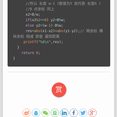
//所以 长度 w-1 (数值为5 就代表 长度6 ) 
//B 点坐标 同上 
      x2
=
B
/
w
;
if
(
x2
%
2
==
0
)
 y2
=
B
%
w
;
else
 y2
=
(
w
-1
)
-
B
%
w
;
      res
=
abs
(
x1
-
x2
)
+
abs
(
y1
-
y2
)
;
// 两坐标 横
纵坐标 相减 即是 最短距离 
printf
(
"%d\n"
,
res
)
;
}
return
0
;
}
赏