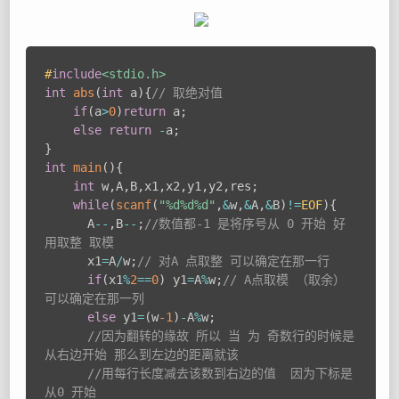
#
include
<stdio.h>
int
abs
(
int
 a
)
{
// 取绝对值 
if
(
a
>
0
)
return
 a
;
else
return
-
a
;
}
int
main
(
)
{
int
 w
,
A
,
B
,
x1
,
x2
,
y1
,
y2
,
res
;
while
(
scanf
(
"%d%d%d"
,
&
w
,
&
A
,
&
B
)
!=
EOF
)
{
      A
--
,
B
--
;
//数值都-1 是将序号从 0 开始 好
用取整 取模  
      x1
=
A
/
w
;
// 对A 点取整 可以确定在那一行 
if
(
x1
%
2
==
0
)
 y1
=
A
%
w
;
// A点取模 （取余） 
可以确定在那一列 
else
 y1
=
(
w
-1
)
-
A
%
w
;
//因为翻转的缘故 所以 当 为 奇数行的时候是
从右边开始 那么到左边的距离就该 
//用每行长度减去该数到右边的值  因为下标是
从0 开始 