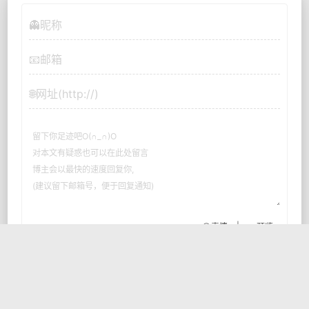
|
😀表情
👀预览
< / >
📪回复