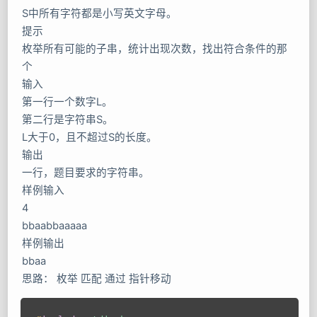
S中所有字符都是小写英文字母。
提示
枚举所有可能的子串，统计出现次数，找出符合条件的那
个
输入
第一行一个数字L。
第二行是字符串S。
L大于0，且不超过S的长度。
输出
一行，题目要求的字符串。
样例输入
4
bbaabbaaaaa
样例输出
bbaa
思路： 枚举 匹配 通过 指针移动