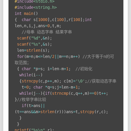
#
include
<stdio.h>
#
include
<string.h>
int
main
(
)
{
char
 s
[
1000
]
,
c
[
100
]
,
r
[
100
]
;
int
len
,
n
,
i
,
j
,
ans
=
0
,
t
,
m
;
//母串 动态字串 结果字串 
scanf
(
"%d"
,
&
n
)
;
scanf
(
"%s"
,
&
s
)
;
 len
=
strlen
(
s
)
;
for
(
m
=
n
;
m
<=
len
/
2
||
m
==
n
;
m
++
)
//大于等于n的可
取范围； 
{
char
*
p
=
s
;
 i
=
len
-
m
+
1
;
//初始化 
while
(
i
--
)
{
strncpy
(
c
,
p
++
,
m
)
;
 c
[
m
]
=
'\0'
;
//获取动态字串 
   t
=
0
;
char
*
q
=
s
;
j
=
len
-
m
+
1
;
while
(
j
--
)
{
if
(
strncmp
(
c
,
q
++
,
m
)
==
0
)
t
++
;
}
//枚举字串比较 
if
(
t
>
ans
||
(
t
==
ans
&&
m
>
strlen
(
r
)
)
)
ans
=
t
,
strcpy
(
r
,
c
)
;
}
}
printf
(
"%s\n"
,
r
)
;