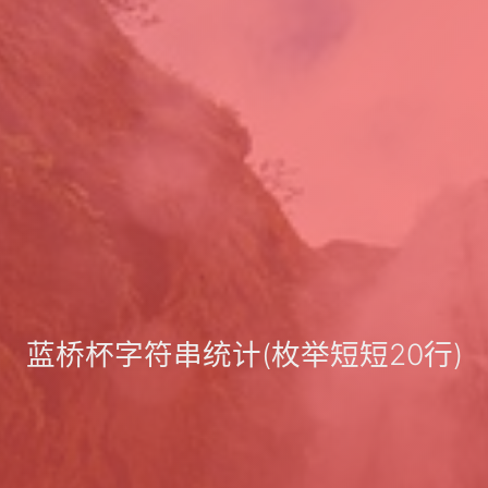
蓝桥杯字符串统计(枚举短短20行)