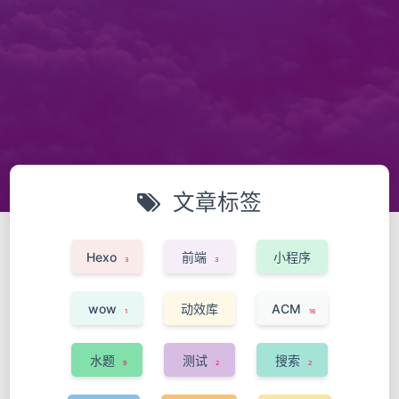
文章标签
Hexo
前端
小程序
3
3
1
wow
动效库
ACM
1
16
1
水题
测试
搜索
9
2
2