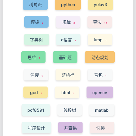
树莓派
python
yolov3
9
6
1
模板
规律
算法
2
2
44
字典树
c语言
kmp
2
1
5
思维
基础题
动态规划
2
2
10
深搜
蓝桥杯
背包
5
1
4
gcd
html
opencv
1
1
1
pcf8591
线段树
matlab
1
2
1
程序设计
并查集
快排
1