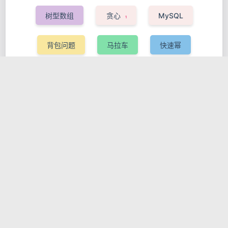
4
1
树型数组
贪心
MySQL
1
1
1
背包问题
马拉车
快速幂
1
1
1
canvas
课程设计
tinymce
1
1
1
快速幂
opencv
MySQL
html
动效库
tinymce
搜索
c语言
课程设计
深搜
小程序
动态规划
pcf8591
wow
Hexo
gcd
程序设计
模板
思维
字典树
树型数组
基础题