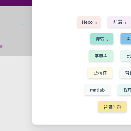
Hexo
前端
3
3
搜索
树
2
字典树
c
5
蓝桥杯
背
4
matlab
程
1
背包问题
1