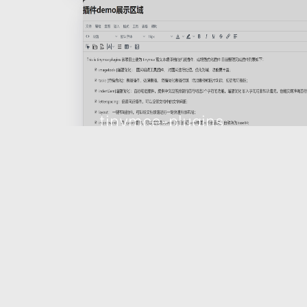
tinymce-plugins
2020-12-28
前