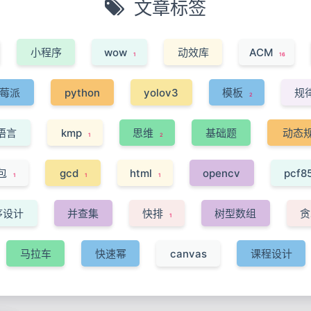
文章标签
小程序
wow
动效库
ACM
1
16
1
1
莓派
python
yolov3
模板
规
2
9
6
1
语言
kmp
思维
基础题
动态
1
2
2
2
10
包
gcd
html
opencv
pcf8
1
1
1
1
1
序设计
并查集
快排
树型数组
1
4
1
1
马拉车
快速幂
canvas
课程设计
1
1
1
1