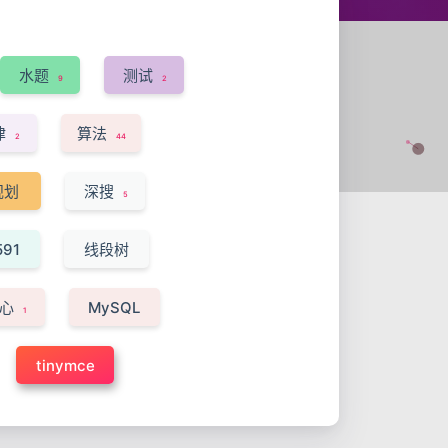
水题
测试
9
2
律
算法
2
44
规划
深搜
5
591
线段树
2
贪心
MySQL
1
1
tinymce
1