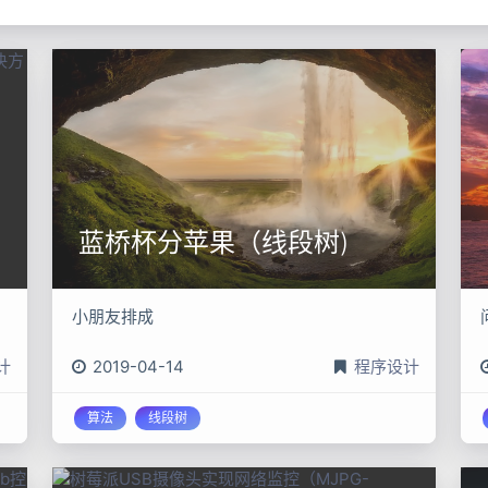
1
35
4
蓝桥杯分苹果（线段树)
小朋友排成
计
2019-04-14
程序设计
算法
线段树