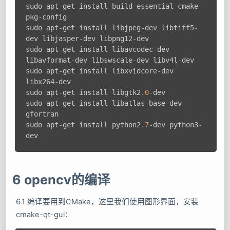
sudo apt
-
get install build
-
essential cmake 
pkg
-
config

sudo apt
-
get install libjpeg
-
dev libtiff5
-
dev libjasper
-
dev libpng12
-
dev

sudo apt
-
get install libavcodec
-
dev 
libavformat
-
dev libswscale
-
dev libv4l
-
dev

sudo apt
-
get install libxvidcore
-
dev 
libx264
-
dev

sudo apt
-
get install libgtk2
.0
-
dev

sudo apt
-
get install libatlas
-
base
-
dev 
gfortran

sudo apt
-
get install python2
.7
-
dev python3
-
6 opencv的编译
6.1 编译要用到CMake，这里我们使用图形界面，安装
cmake-qt-gui：