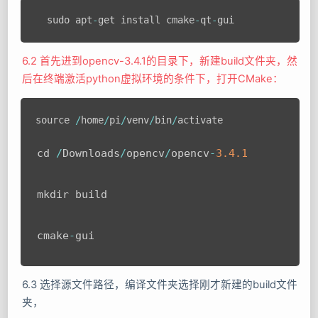
  sudo apt
-
get install cmake
-
qt
-
6.2 首先进到opencv-3.4.1的目录下，新建build文件夹，然
后在终端激活python虚拟环境的条件下，打开CMake：
source 
/
home
/
pi
/
venv
/
bin
/
activate

cd 
/
Downloads
/
opencv
/
opencv
-
3.4
.1
mkdir build
cmake
-
gui
6.3 选择源文件路径，编译文件夹选择刚才新建的build文件
夹，