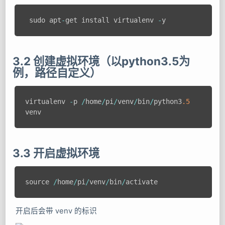
 sudo apt
-
get install virtualenv 
-
3.2 创建虚拟环境（以python3.5为
例，路径自定义）
virtualenv 
-
p 
/
home
/
pi
/
venv
/
bin
/
python3
.5
3.3 开启虚拟环境
source 
/
home
/
pi
/
venv
/
bin
/
开启后会带 venv 的标识