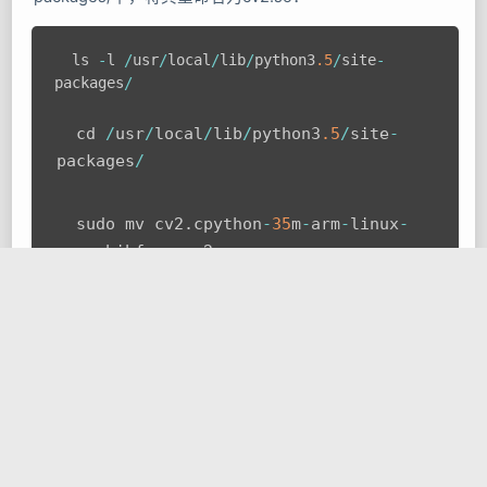
  ls 
-
l 
/
usr
/
local
/
lib
/
python3
.5
/
site
-
packages
/
  cd 
/
usr
/
local
/
lib
/
python3
.5
/
site
-
packages
/
  sudo mv cv2
.
cpython
-
35
m
-
arm
-
linux
-
gnueabihf
.
so cv2
.
so
再返回Python3的虚拟环境目录下在对应的文件夹内建立一
个链接，像这样：
 cd 
/
home
/
pi
/
venv
/
lib
/
python3
.5
/
site
-
packages
/