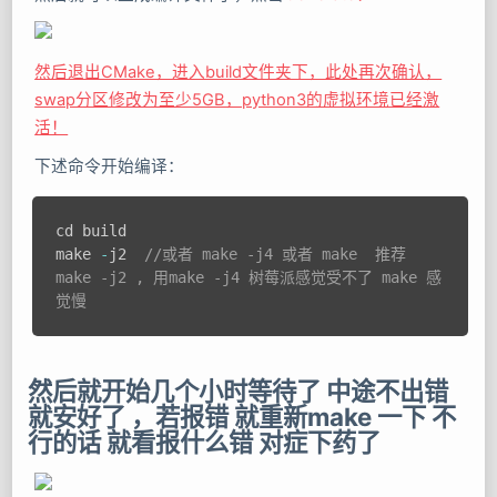
然后退出CMake，进入build文件夹下，此处再次确认，
swap分区修改为至少5GB，python3的虚拟环境已经激
活！
下述命令开始编译：
cd build

make 
-
j2  
//或者 make -j4 或者 make  推荐 
make -j2 , 用make -j4 树莓派感觉受不了 make 感
觉慢
然后就开始几个小时等待了 中途不出错
就安好了 ，若报错 就重新make 一下 不
行的话 就看报什么错 对症下药了